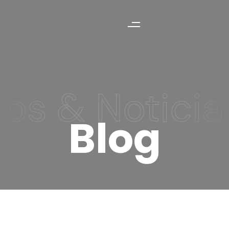
los & Noticia
B
l
o
g